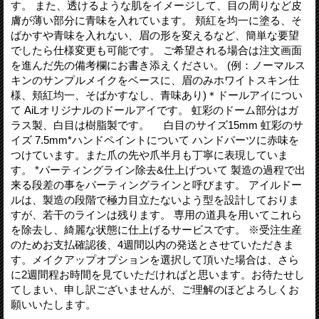
す。 また、透けるような肌をイメージして、目の周りなど皮
膚が薄い部分に青味を入れています。 頬紅を均一に塗る、そ
ばかすや青味を入れない、眉の形を変えるなど、簡単な要望
でしたら仕様変更も可能です。 ご希望される場合は注文画面
を進んだ先の備考欄にお書き添えください。 (例：ノーマルス
キンのサンプルメイクをベースに、眉のみホワイトスキン仕
様、頬紅均一、そばかすなし、青味あり)＊ドールアイについ
て AiLオリジナルのドールアイです。 虹彩のドーム部分はガ
ラス製、白目は樹脂製です。 白目のサイズ15mm 虹彩のサ
イズ 7.5mm*ハンドペイントについて ハンドパーツに赤味を
つけています。また爪の先や爪半月も丁寧に表現していま
す。 *パーティングライン除去&仕上げついて 製造の過程で出
来る段差の事をパーティングラインと呼びます。 アイルドー
ルは、製造の段階で極力目立たないよう型を設計しておりま
すが、若干のラインは残ります。 専用の道具を用いてこれら
を除去し、綺麗な状態に仕上げるサービスです。 ※受注生産
のためお支払確認後、4週間以内の発送とさせていただきま
す。メイクアップオプションを選択して頂いた場合は、さら
に2週間程お時間を見ていただければと思います。お待たせし
てしまい、申し訳ございませんが、ご理解のほどよろしくお
願いいたします。