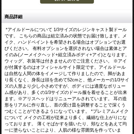
商品詳細
*アイルドールについて 1/3サイズのレジンキャスト製ドール
です。 こちらの商品は組立済みの状態でお届け致します。メ
イク、ハンドペイントを希望される場合はオプションでお選
びください。 有料オプションを選択されない場合は素体とア
イのみ(ノーメイクヘッド+組立済みボディ+アイ)となります。
ウィッグ、衣装等は付きませんのでご注意ください。 ※アイ
が付属するのはオフィシャルサイト限定です。アイルドール
は自然な人間の体をイメージして作りましたので、脚があま
り長くなく、身長は頭を含めて52cmと、他メーカーの1/3サイ
ズの人形より少し小さめですが、ボディには適度なボリュー
ム感があり、多くの1/3サイズのドール服を着せることが出来
ます。※アリスヘッドはリニューアルされています。 耳の造
形をリアルに作り直し、首の受け皿を調整することで深くう
つむくことができるようになっています。 *プレミアムメイク
について メイクの工程が従来より多く、繊細な仕上がりにな
っております。 薄くそばかすを描いたり、頬などをあえて均
一に塗らないことにより、人肌の様な雰囲気を作っていま