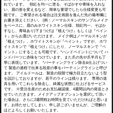
れています。 頬紅を均一に塗る、そばかすや青味を入れな
い、眉の形を変えるなど、簡単な要望でしたら仕様変更も可
能です。 ご希望される場合は注文画面を進んだ先の備考欄に
お書き添えください。 (例：ノーマルスキンのサンプルメイク
をベースに、眉のみホワイトスキン仕様、頬紅均一、そばか
すなし、青味あり)下まつげは『植えつけ』もしくは『ペイン
ト』からお選びいただけます。 メイク例はノーマルスキンが
『植えつけ』、ホワイトスキンが『ペイント』ですが、 ホワ
イトスキンで『植えつけ』にしたり、ノーマルスキンで『ペ
イント』にすることも可能です。*ハンドペイントについて ハ
ンドパーツに赤味をつけています。また爪の先や爪半月も丁
寧に表現しています。 *パーティングライン除去&仕上げつい
て 製造の過程で出来る段差の事をパーティングラインと呼び
ます。 アイルドールは、製造の段階で極力目立たないよう型
を設計しておりますが、若干のラインは残ります。 専用の道
具を用いてこれらを除去し、綺麗な状態に仕上げるサービス
です。 ※受注生産のためお支払確認後、4週間以内の発送とさ
せていただきます。メイクアップオプションを選択して頂い
た場合は、さらに2週間程お時間を見ていただければと思いま
す。お待たせしてしまい、申し訳ございませんが、ご理解の
ほどよろしくお願いいたします。