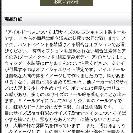
商品詳細
*アイルドールについて 1/3サイズのレジンキャスト製ドール
です。 こちらの商品は組立済みの状態でお届け致します。メ
イク、ハンドペイントを希望される場合はオプションでお選
びください。 有料オプションを選択されない場合は素体とア
イのみ(ノーメイクヘッド+組立済みボディ+アイ)となります。
ウィッグ、衣装等は付きませんのでご注意ください。※アイ
が付属するのはオフィシャルサイト限定です。アイルドール
は自然な人間の体をイメージして作りましたので、脚があま
り長くなく、身長は頭を含めて52cmと、他メーカーの1/3サイ
ズの人形より少し小さめですが、ボディには適度なボリュー
ム感があり、多くの1/3サイズのドール服を着せることが出来
ます。＊ドールアイについてAiLオリジナルのドールアイで
す。虹彩のドーム部分はガラス製、白目は樹脂製です。 白
目のサイズ15mm 虹彩のサイズ 7.5mm *メイクについて そば
かすを描いたり、頬などをあえて均一に塗らないことによ
り、人肌の様な雰囲気を作っています。 また、透けるような
肌をイメージして、目の周りなど皮膚が薄い部分に青味を入