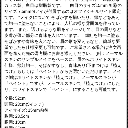
ガラス製、白目は樹脂製です。 白目のサイズ15mm 虹彩の
サイズ 7.5mm※アイが付属するのはオフィシャルサイト限定
です。 *メイクについて そばかすを描いたり、頬などをあえ
て均一に塗らないことにより、人肌の様な雰囲気を作ってい
ます。 また、透けるような肌をイメージして、目の周りなど
皮膚が薄い部分に青味を入れています。 頬紅を均一に塗る、
そばかすや青味を入れない、眉の形を変えるなど、簡単な要
望でしたら仕様変更も可能です。 ご希望される場合は注文画
面を進んだ先の備考欄にお書き添えください。 (例：ノーマル
スキンのサンプルメイクをベースに、眉のみホワイトスキン
仕様、頬紅均一、そばかすなし、青味あり)下まつげは『植え
つけ』もしくは『ペイント』からお選びいただけます。 メイ
ク例はホワイトスキンが『植えつけ』、ノーマルスキンが
『ペイント』ですが、ノーマルスキンで『植えつけ』にした
り、ホワイトスキンで『ペイント』にすることも可能です。
全長
:
52cm
頭周
:
23cm(9インチ)
アイサイズ
:
15mm前後
胸囲
:
23.5cm
胴囲
:
19cm